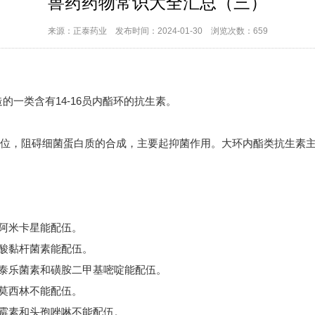
兽药药物常识大全汇总（三）
来源：
正泰药业
发布时间：
2024-01-30
浏览次数：
659
一类含有14-16员内酯环的抗生素。
单位，阻碍细菌蛋白质的合成，主要起抑菌作用。大环内酯类抗生素
阿米卡星能配伍。
酸黏杆菌素能配伍。
泰乐菌素和磺胺二甲基嘧啶能配伍。
莫西林不能配伍。
霉素和头孢唑啉不能配伍。